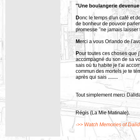
''Une boulangerie devenue 
D
onc le temps d'un café et 
de bonheur de pouvoir parler 
promesse ''ne jamais laisser 
M
erci a vous Orlando de l'a
P
our toutes ces choses que j'
accompagné du son de sa voix
sais où tu habite je t'ai ac
commun des mortels je te tém
après qui sais ........
Tout simplement merci Dalid
Régis (La Mie Matinale).
->> Watch Memories of Dali