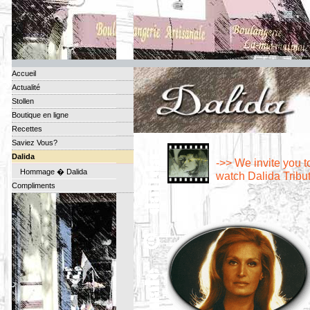
Accueil
Actualité
Stollen
Boutique en ligne
Recettes
Saviez Vous?
Dalida
->> We invite you t
Hommage � Dalida
watch Dalida Tribu
Compliments