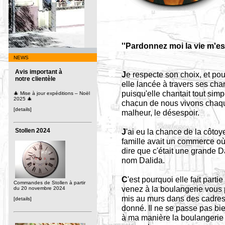
''Pardonnez moi la vie m'es
NEWS
Avis important à
J
e respecte son choix, et po
notre clientèle
elle lancée à travers ses cha
puisqu'elle chantait tout sim
🎄 Mise à jour expéditions – Noël
2025 🎄
chacun de nous vivons chaque
[details]
malheur, le désespoir.
Stollen 2024
J
'ai eu la chance de la côt
famille avait un commerce où 
dire que c'était une grande 
nom Dalida.
C
'est pourquoi elle fait parti
Commandes de Stollen à partir
venez à la boulangerie vous 
du 20 novembre 2024
mis au murs dans des cadres
[details]
donné. Il ne se passe pas bie
à ma manière la boulangerie 